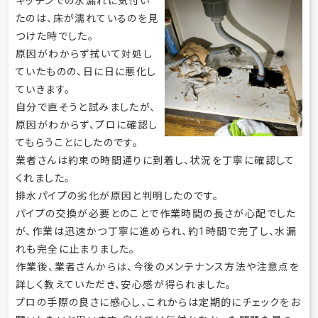
キッチンでの水漏れに気付い
たのは、床が濡れているのを見
つけた時でした。
原因がわからず拭いて対処し
ていたものの、日に日に悪化し
ていきます。
自分で直そうと試みましたが、
原因がわからず、プロに確認し
てもらうことにしたのです。
業者さんは約束の時間通りに到着し、状況を丁寧に確認して
くれました。
排水パイプの劣化が原因と判明したのです。
パイプの交換が必要とのことで作業時間の⾧さが心配でした
が、作業は迅速かつ丁寧に進められ、約1時間で完了し、水漏
れも完全に止まりました。
作業後、業者さんからは、今後のメンテナンス方法や注意点を
詳しく教えていただき、安心感が得られました。
プロの手際の良さに感心し、これからは定期的にチェックをお