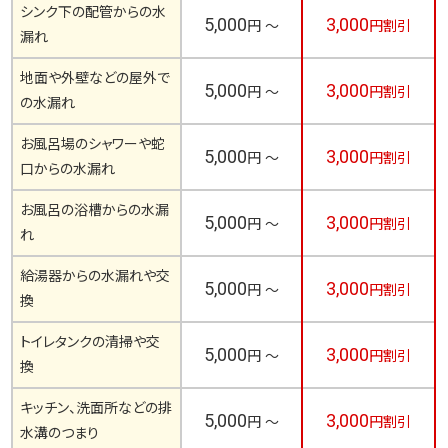
シンク下の配管からの水
5,000
3,000
円 ～
円割引
漏れ
地面や外壁などの屋外で
5,000
3,000
円 ～
円割引
の水漏れ
お風呂場のシャワーや蛇
5,000
3,000
円 ～
円割引
口からの水漏れ
お風呂の浴槽からの水漏
5,000
3,000
円 ～
円割引
れ
給湯器からの水漏れや交
5,000
3,000
円 ～
円割引
換
トイレタンクの清掃や交
5,000
3,000
円 ～
円割引
換
キッチン、洗面所などの排
5,000
3,000
円 ～
円割引
水溝のつまり