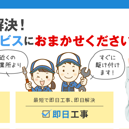
最短で
即日工事、即日解決
即日
工事