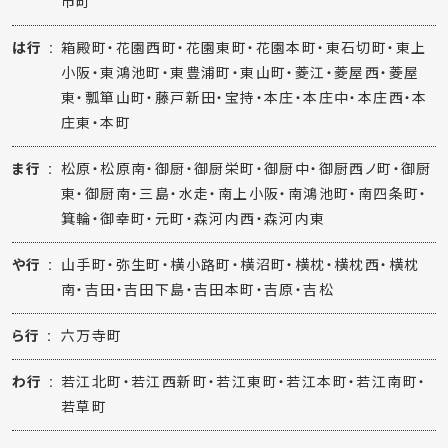
市町
は行
箱殿町・花園西町・花園東町・花園本町・東石切町・東上
小阪・東鴻池町・東豊浦町・東山町・菱江・菱屋西・菱屋
東・瓢箪山町・藤戸新田・宝持・本庄・本庄中・本庄西・本
庄東・本町
ま行
松原・松原南・御厨・御厨栄町・御厨中・御厨西ノ町・御厨
東・御厨南・三島・水走・南上小阪・南鴻池町・南四条町・
箕輪・御幸町・元町・森河内西・森河内東
や行
山手町・弥生町・横小路町・横沼町・横枕・横枕西・横枕
南・吉田・吉田下島・吉田本町・吉原・吉松
ら行
六万寺町
わ行
若江北町・若江西新町・若江東町・若江本町・若江南町・
若草町