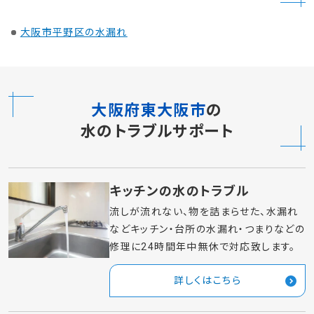
敷地外の公道や施設・道路での水漏れなどの水トラブルは
東大阪市 上下水道局
に連絡をお願いします。
東大阪市 上下水道局
〒578-0944 東大阪市若江西新町1-6-6
電話：06-6724-1221
近隣の水漏れ対象エリア
大阪市平野区の水漏れ
大阪府東大阪市
の