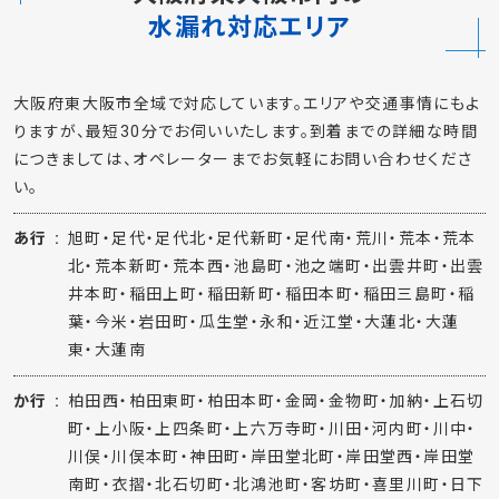
水漏れ対応エリア
大阪府東大阪市全域で対応しています。エリアや交通事情にもよ
りますが、最短30分でお伺いいたします。到着までの詳細な時間
につきましては、オペレーターまでお気軽にお問い合わせくださ
い。
あ行
旭町・足代・足代北・足代新町・足代南・荒川・荒本・荒本
北・荒本新町・荒本西・池島町・池之端町・出雲井町・出雲
井本町・稲田上町・稲田新町・稲田本町・稲田三島町・稲
葉・今米・岩田町・瓜生堂・永和・近江堂・大蓮北・大蓮
東・大蓮南
か行
柏田西・柏田東町・柏田本町・金岡・金物町・加納・上石切
町・上小阪・上四条町・上六万寺町・川田・河内町・川中・
川俣・川俣本町・神田町・岸田堂北町・岸田堂西・岸田堂
南町・衣摺・北石切町・北鴻池町・客坊町・喜里川町・日下