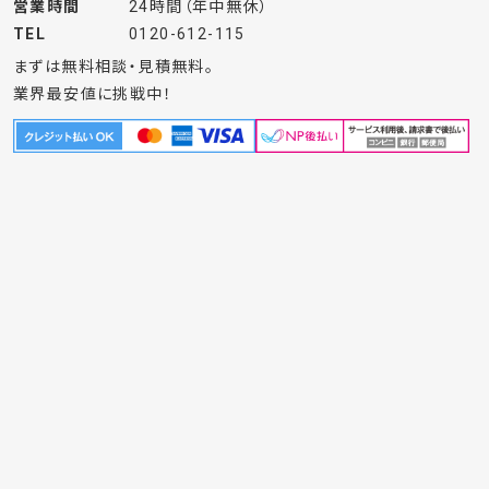
お問合せはこちら
（水道局指定事業者：第840号）
大阪府東大阪市で水漏れならお電話から1時間以内に駆けつけ
ます。
株式会社アクアサービス
大阪本社
〒561-0834
大阪府豊中市庄内東町2-1-2
HeaRthOne BLD602
営業時間
24時間（年中無休）
TEL
0120-612-115
まずは無料相談・見積無料。
業界最安値に挑戦中！