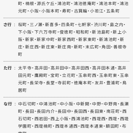
町・楠根・源氏ケ丘・鴻池町・鴻池徳庵町・鴻池本町・鴻池
元町・小阪・小阪本町・寿町・古箕輪・小若江・五条町
さ行
桜町・三ノ瀬・新喜多・四条町・七軒家・渋川町・島之内・
下小阪・下六万寺町・俊徳町・昭和町・新池島町・新上小
阪・新家・新家中町・新家西町・新家東町・新鴻池町・新
庄・新庄西・新庄東・新庄南・新町・末広町・角田・善根寺
町
た行
太平寺・高井田・高井田中・高井田西・高井田本通・高井
田元町・鷹殿町・宝町・立花町・玉串町西・玉串町東・玉串
元町・長栄寺・長堂・寺前町・徳庵本町・友井・豊浦町・鳥
居町
な行
中石切町・中鴻池町・中小阪・中新開・中野・中野南・長瀬
町・長田・長田内介・長田中・長田西・長田東・南荘町・西
石切町・西岩田・西上小阪・西鴻池町・西堤西・西堤・西堤
学園町・西堤楠町・西堤本通西・西堤本通東・額田町・布