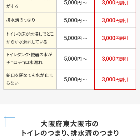
修理内容
料金
割引額
キッチン・台所、洗面所等
5,000
3,000
の蛇口から水漏れ・水が
円 ～
円割引
出ない
給水管・止水栓などの配
5,000
3,000
円 ～
円割引
管から水漏れ
お風呂のシャワー、ホース
5,000
3,000
円 ～
円割引
から水漏れ
水を出すと蛇口から異音
5,000
3,000
円 ～
円割引
がする
5,000
3,000
排水溝のつまり
円 ～
円割引
トイレの床が水浸しでどこ
5,000
3,000
円 ～
円割引
からか水漏れしている