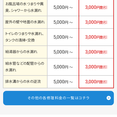
お風呂場の水つまりや異
5,000
3,000
円 ～
円割引
臭、シャワーから水漏れ
5,000
3,000
屋外の壁や地面の水漏れ
円 ～
円割引
トイレのつまりや水漏れ、
5,000
3,000
円 ～
円割引
タンクの清掃・交換
5,000
3,000
給湯器からの水漏れ
円 ～
円割引
給水管などの配管からの
5,000
3,000
円 ～
円割引
水漏れ
5,000
3,000
排水溝からの水の逆流
円 ～
円割引
その他の各修理料金の一覧はコチラ