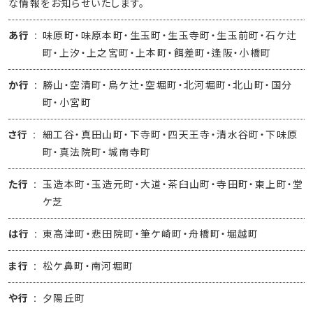
な情報をお知らせいたします。
あ行
味原町・味原本町・生玉町・生玉寺町・生玉前町・石ケ辻
町・上汐・上之宮町・上本町・餌差町・逢阪・小橋町
か行
勝山・空清町・烏ケ辻・空堀町・北河堀町・北山町・国分
町・小宮町
さ行
細工谷・真田山町・下寺町・四天王寺・清水谷町・下味原
町・真法院町・城南寺町
た行
玉造本町・玉造元町・大道・茶臼山町・寺田町・東上町・堂
ケ芝
は行
東高津町・悲田院町・筆ケ崎町・舟橋町・堀越町
ま行
松ケ鼻町・南河堀町
や行
夕陽丘町