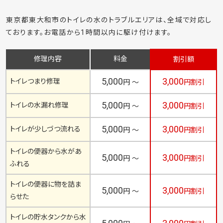
東京都東大和市のトイレの水のトラブルエリアは、全域で対応し
ております。お電話から1時間以内に駆け付けます。
修理内容
料金
割引額
5,000
3,000
トイレつまり修理
円 ～
円割引
5,000
3,000
トイレの水漏れ修理
円 ～
円割引
5,000
3,000
トイレが少しづつ流れる
円 ～
円割引
トイレの便器から水があ
5,000
3,000
円 ～
円割引
ふれる
トイレの便器に物を詰ま
5,000
3,000
円 ～
円割引
らせた
トイレの貯水タンクから水