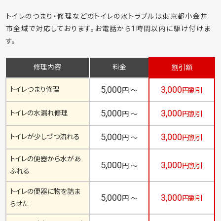
トイレのつまり・修理などのトイレの水トラブルは東京都小金井
市全域で対応しております。お電話から1時間以内に駆け付けま
す。
修理内容
料金
割引額
5,000
3,000
トイレつまり修理
円 ～
円割引
5,000
3,000
トイレの水漏れ修理
円 ～
円割引
5,000
3,000
トイレが少しづつ流れる
円 ～
円割引
トイレの便器から水があ
5,000
3,000
円 ～
円割引
ふれる
トイレの便器に物を詰ま
5,000
3,000
円 ～
円割引
らせた