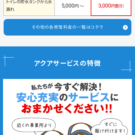
トイレの貯水タンクから水
5,000
3,000
円 ～
円割引
漏れ
その他の各修理料金の一覧はコチラ
アクアサービスの特徴