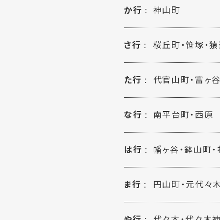
か行
神山町
さ行
桜丘町・笹塚・猿
た行
代官山町・富ヶ
な行
南平台町・西原
は行
幡ヶ谷・鉢山町・
ま行
円山町・元代々
や行
代々木・代々木