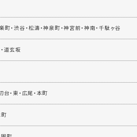
楽町・渋谷・松濤・神泉町・神宮前・神南・千駄ヶ谷
谷・道玄坂
初台・東・広尾・本町
木町
神園町