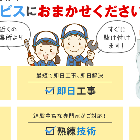
最短で
即日工事、即日解決
即日
工事
経験豊富な専門家が
ご対応！
熟練
技術