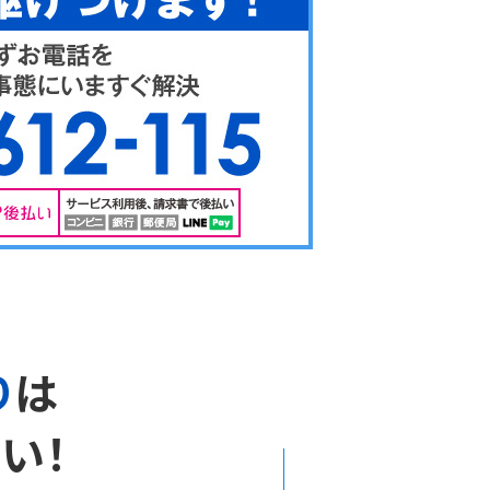
り
は
い！