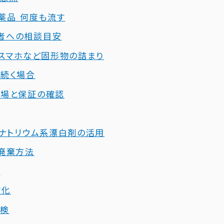
い薬品 何度も流す
業者への相談目安
物、スマホなど固形物の詰まり
が続く場合
相場と保証の確認
酸ナトリウム系漂白剤の活用
の廃棄方法
ス
慣化
点検