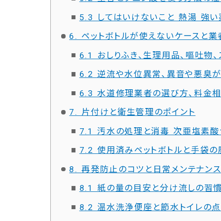
5.3 してはいけないこと 熱湯 強
6. ペットボトルが使えないケースと
6.1 おしりふき、生理用品、嘔吐
6.2 逆流や水位異常、異音や悪臭
6.3 水道修理業者の選び方、料金
7. 片付けと衛生管理のポイント
7.1 汚水の処理と消毒 次亜塩素
7.2 使用済みペットボトルと手袋
8. 再発防止のコツと日常メンテナン
8.1 紙の量の目安と分け流しの習
8.2 温水洗浄便座と節水トイレの