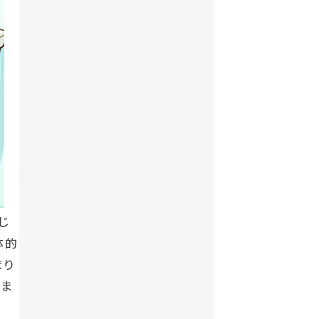
じ
体的
まり
策ま