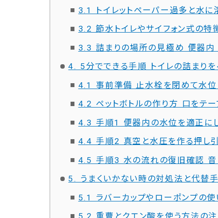
3.1 トイレットペーパー過多と水
3.2 節水トイレやサイフォン式の
3.3 詰まりの場所の見極め 便器内
4. 5分でできる手順 トイレの詰まり
4.1 事前準備 止水栓を閉めて水
4.2 ペットボトルの作り方 口を
4.3 手順1 便器内の水位を適正
4.4 手順2 真空と水圧を作る押し
4.5 手順3 水の流れの復旧確認
5. うまくいかない時の対処法と代替
5.1 ラバーカップやローポンプの
5.2 重曹とクエン酸を使う方法の