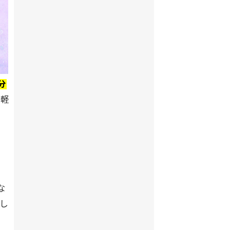
分
る軽
な
し