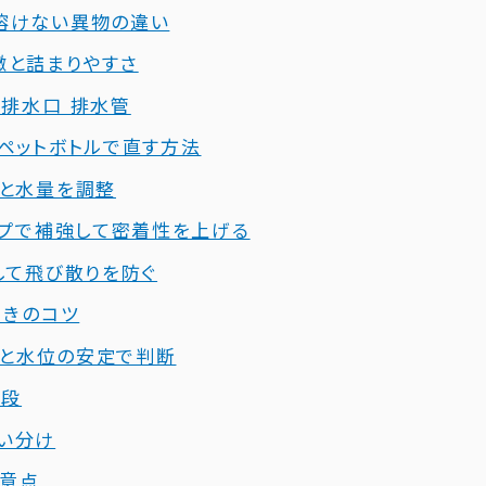
に溶けない異物の違い
特徴と詰まりやすさ
 排水口 排水管
をペットボトルで直す方法
位と水量を調整
テープで補強して密着性を上げる
にして飛び散りを防ぐ
引きのコツ
 音と水位の安定で判断
手段
使い分け
注意点